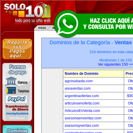
Dominios de la Categoría -
Ventas
316 dominios en esta categ
Mostrando 1 de 150
Ver siguientes 150 >>
Nombre de Dominio
Prec
agrosubasta.com
Ofe
areaventas.com
Ofe
argentinaofertas.com
$9
articulosenoferta.com
Ofe
ArticulosEnVenta.com
Ofe
asesoriaenventas.com
Ofe
asesoriayventas.com
Ofe