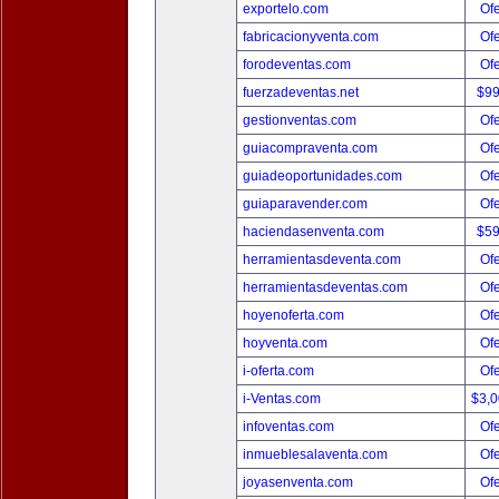
exportelo.com
Ofe
fabricacionyventa.com
Ofe
forodeventas.com
Ofe
fuerzadeventas.net
$9
gestionventas.com
Ofe
guiacompraventa.com
Ofe
guiadeoportunidades.com
Ofe
guiaparavender.com
Ofe
haciendasenventa.com
$5
herramientasdeventa.com
Ofe
herramientasdeventas.com
Ofe
hoyenoferta.com
Ofe
hoyventa.com
Ofe
i-oferta.com
Ofe
i-Ventas.com
$3,
infoventas.com
Ofe
inmueblesalaventa.com
Ofe
joyasenventa.com
Ofe