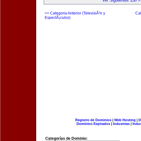
Ver Siguientes 150 >
<< Categoria Anterior (TelevisiÃ³n y
Cat
EspectÃ¡culos)
Registro de Dominios
|
Web Hosting
|
D
Dominios Expirados
|
Industrias
|
Indu
Categorías de Dominio: