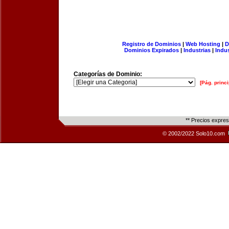
Registro de Dominios
|
Web Hosting
|
D
Dominios Expirados
|
Industrias
|
Indu
Categorías de Dominio:
[Pág. princi
** Precios expre
© 2002/2022 Solo10.com