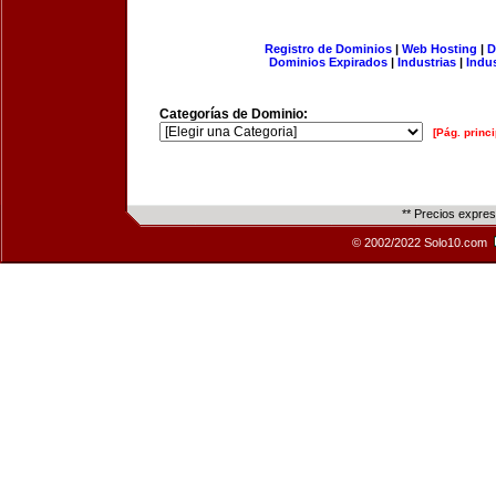
Registro de Dominios
|
Web Hosting
|
D
Dominios Expirados
|
Industrias
|
Indu
Categorías de Dominio:
[Pág. princi
** Precios expre
© 2002/2022 Solo10.com