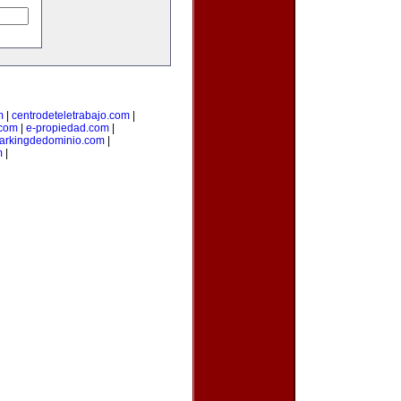
m
|
centrodeteletrabajo.com
|
.com
|
e-propiedad.com
|
arkingdedominio.com
|
m
|