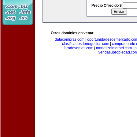
Precio Ofrecido $
Otros dominios en venta:
datacompras.com
|
oportunidadesdemercado.co
clasificadosdenegocios.com
|
compradearte
forodeventas.com
|
monetizeinternet.com
|
p
vendasupropiedad.co