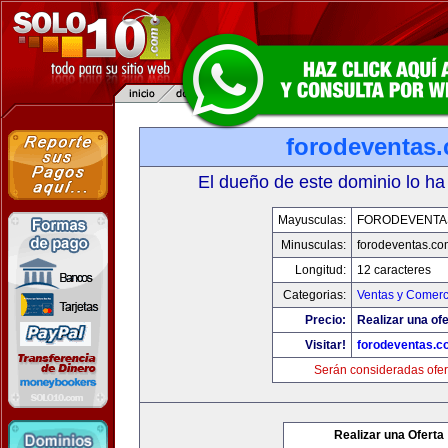
forodeventas
El dueño de este dominio lo ha
Mayusculas:
FORODEVENTA
Minusculas:
forodeventas.co
Longitud:
12 caracteres
Categorias:
Ventas y Comerc
Precio:
Realizar una ofe
Visitar!
forodeventas.c
Serán consideradas ofer
Realizar una Oferta