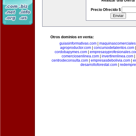
Realizar una Oferta
Precio Ofrecido $
Otros dominios en venta:
guiasinformativas.com
|
maquinascomerciales
agroproductor.com
|
concursodetalentos.com
cordobapymes.com
|
empresasyprofesionales.c
comerciosenlinea.com
|
invertirenlinea.com
|
centrodeconsulta.com
|
empresasdebolivia.com
|
e
desarrolloforestal.com
|
redempre