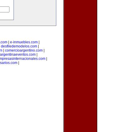
.com
|
e-inmuebles.com
|
|
desfiledemodelos.com
|
om
|
comercioargentino.com
|
argentinaeventos.com
|
mpresasinternacionales.com
|
sarios.com
|