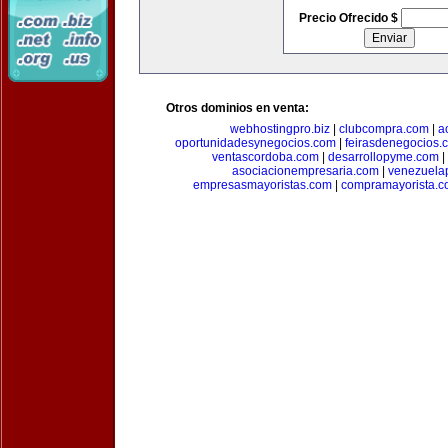
Precio Ofrecido $
Otros dominios en venta:
webhostingpro.biz
|
clubcompra.com
|
a
oportunidadesynegocios.com
|
feirasdenegocios.
ventascordoba.com
|
desarrollopyme.com
|
asociacionempresaria.com
|
venezuela
empresasmayoristas.com
|
compramayorista.c