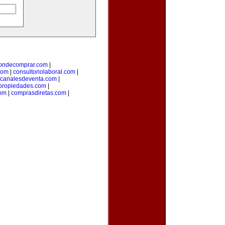
ondecomprar.com
|
com
|
consultoriolaboral.com
|
canalesdeventa.com
|
propiedades.com
|
om
|
comprasdiretas.com
|