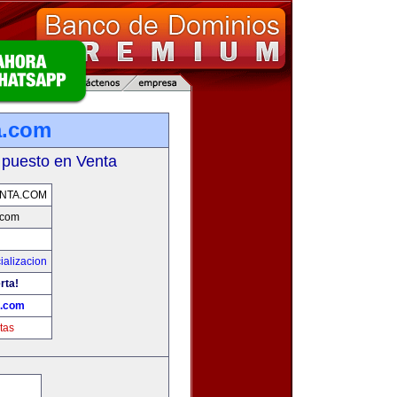
a.com
 puesto en Venta
NTA.COM
.com
ializacion
rta!
a.com
tas