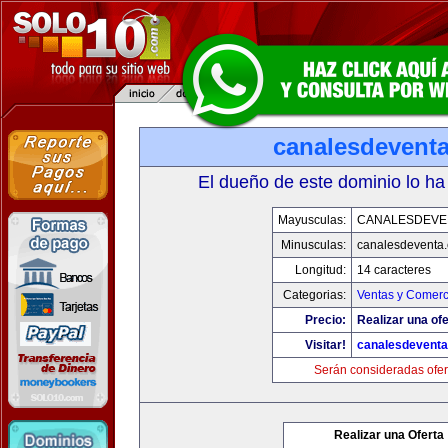
canalesdevent
El dueño de este dominio lo ha
Mayusculas:
CANALESDEVE
Minusculas:
canalesdeventa
Longitud:
14 caracteres
Categorias:
Ventas y Comerc
Precio:
Realizar una ofe
Visitar!
canalesdevent
Serán consideradas ofer
Realizar una Oferta