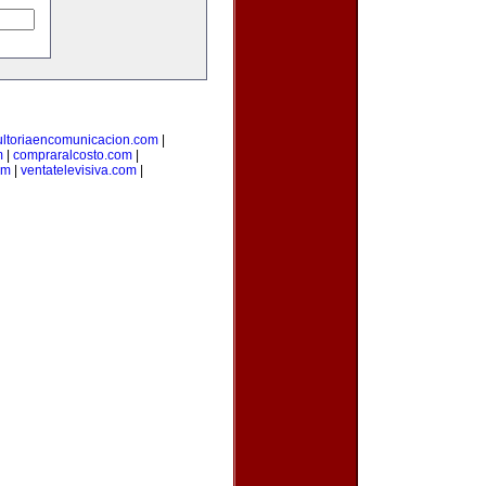
ultoriaencomunicacion.com
|
m
|
compraralcosto.com
|
om
|
ventatelevisiva.com
|