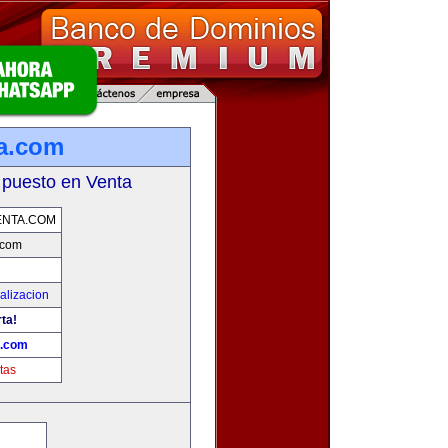
a.com
 puesto en Venta
ENTA.COM
.com
alizacion
rta!
a.com
tas