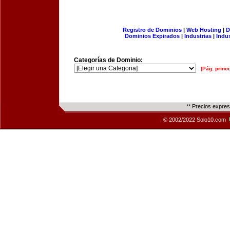
Registro de Dominios
|
Web Hosting
|
D
Dominios Expirados
|
Industrias
|
Indu
Categorías de Dominio:
[Pág. princi
** Precios expre
© 2002/2022 Solo10.com