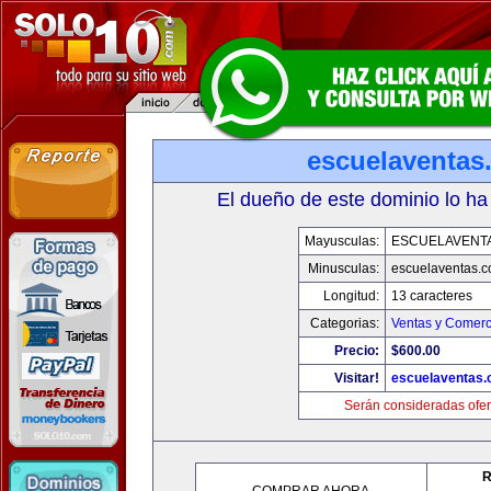
escuelaventas
El dueño de este dominio lo ha
Mayusculas:
ESCUELAVENT
Minusculas:
escuelaventas.
Longitud:
13 caracteres
Categorias:
Ventas y Comerc
Precio:
$600.00
Visitar!
escuelaventas
Serán consideradas ofer
R