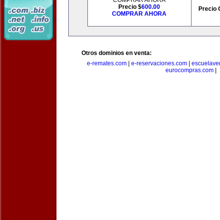
COMPRAR AHORA
Precio $
600.00
Precio 
COMPRAR AHORA
Otros dominios en venta:
e-remates.com
|
e-reservaciones.com
|
escuelave
eurocompras.com
|