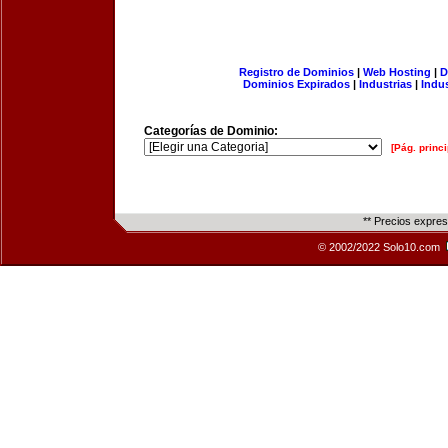
Registro de Dominios
|
Web Hosting
|
D
Dominios Expirados
|
Industrias
|
Indu
Categorías de Dominio:
[Pág. princi
** Precios expre
© 2002/2022 Solo10.com