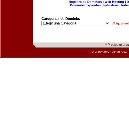
Registro de Dominios
|
Web Hosting
|
D
Dominios Expirados
|
Industrias
|
Indu
Categorías de Dominio:
[Pág. princi
** Precios expre
© 2002/2022 Solo10.com