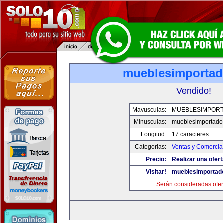
mueblesimporta
Vendido!
Mayusculas:
MUEBLESIMPOR
Minusculas:
mueblesimportado
Longitud:
17 caracteres
Categorias:
Ventas y Comercia
Precio:
Realizar una ofert
Visitar!
mueblesimportad
Serán consideradas ofer