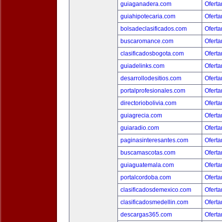
guiaganadera.com
Oferta
guiahipotecaria.com
Oferta
bolsadeclasificados.com
Oferta
buscaromance.com
Oferta
clasificadosbogota.com
Oferta
guiadelinks.com
Oferta
desarrollodesitios.com
Oferta
portalprofesionales.com
Oferta
directoriobolivia.com
Oferta
guiagrecia.com
Oferta
guiaradio.com
Oferta
paginasinteresantes.com
Oferta
buscamascotas.com
Oferta
guiaguatemala.com
Oferta
portalcordoba.com
Oferta
clasificadosdemexico.com
Oferta
clasificadosmedellin.com
Oferta
descargas365.com
Oferta