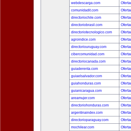
webdescarga.com
Oferta
comunidadit.com
Oferta
directoriochile.com
Oferta
directoriobrasil.com
Oferta
directoriotecnologico.com
Oferta
agroindice.com
Oferta
directoriouruguay.com
Oferta
cibercomunidad.com
Oferta
directoriocanada.com
Oferta
guiaderenta.com
Oferta
guiaelsalvador.com
Oferta
guiahonduras.com
Oferta
guianicaragua.com
Oferta
areamujer.com
Oferta
directoriohonduras.com
Oferta
argentinaindex.com
Oferta
directorioparaguay.com
Oferta
mochilear.com
Oferta