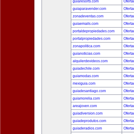
guiaresorts.com
Oferta
guiaparavender.com
Oferta
zonadeventas.com
Oferta
guiaemails.com
Oferta
portaldepropiedades.com
Oferta
portalpropiedades.com
Oferta
zonapolitica.com
Oferta
guianoticias.com
Oferta
alquilerdevideos.com
Oferta
guiadechile.com
Oferta
guiamodas.com
Oferta
mexiguia.com
Oferta
guiadesantiago.com
Oferta
guiamorelia.com
Oferta
areajoven.com
Oferta
guiadiversion.com
Oferta
guiadeprodutos.com
Oferta
guiaderadios.com
Oferta