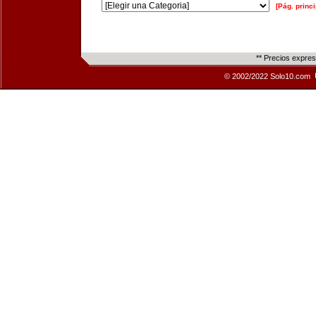
[Pág. princi
** Precios expre
© 2002/2022 Solo10.com