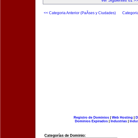
Ver Siguientes 81 >
<< Categoria Anterior (PaÃ­ses y Ciudades)
Categori
Registro de Dominios
|
Web Hosting
|
D
Dominios Expirados
|
Industrias
|
Indu
Categorías de Dominio: