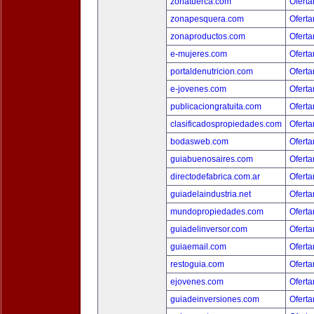
zonatuerca.com
Oferta
zonapesquera.com
Oferta
zonaproductos.com
Oferta
e-mujeres.com
Oferta
portaldenutricion.com
Oferta
e-jovenes.com
Oferta
publicaciongratuita.com
Oferta
clasificadospropiedades.com
Oferta
bodasweb.com
Oferta
guiabuenosaires.com
Oferta
directodefabrica.com.ar
Oferta
guiadelaindustria.net
Oferta
mundopropiedades.com
Oferta
guiadelinversor.com
Oferta
guiaemail.com
Oferta
restoguia.com
Oferta
ejovenes.com
Oferta
guiadeinversiones.com
Oferta