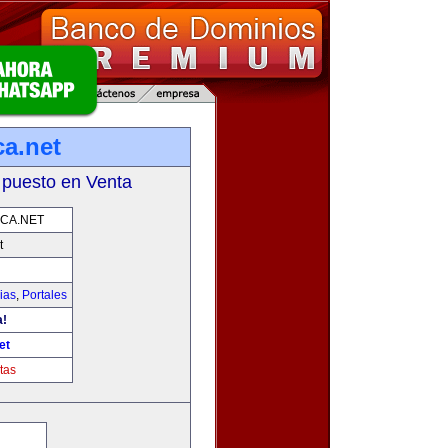
ca.net
 puesto en Venta
CA.NET
t
ias
,
Portales
a!
et
tas