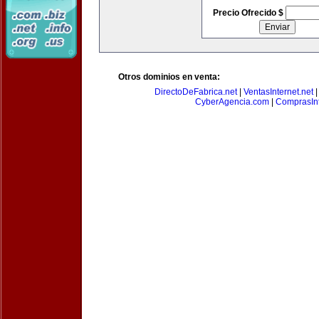
Precio Ofrecido $
Otros dominios en venta:
DirectoDeFabrica.net
|
VentasInternet.net
CyberAgencia.com
|
ComprasInt