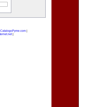
|
CatalogoPyme.com
|
ernet.net
|