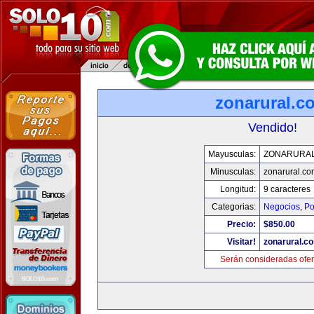
zonarural.c
Vendido!
Mayusculas:
ZONARURA
Minusculas:
zonarural.co
Longitud:
9 caracteres
Categorias:
Negocios
,
Po
Precio:
$850.00
Visitar!
zonarural.c
Serán consideradas ofer