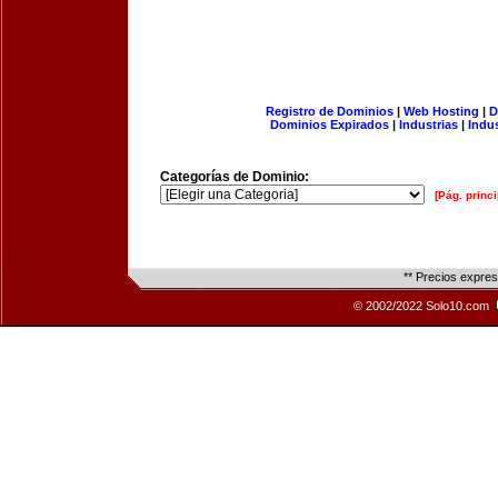
Registro de Dominios
|
Web Hosting
|
D
Dominios Expirados
|
Industrias
|
Indu
Categorías de Dominio:
[Pág. princi
** Precios expre
© 2002/2022 Solo10.com