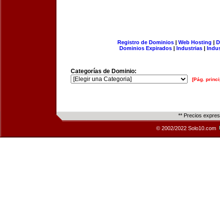
Registro de Dominios
|
Web Hosting
|
D
Dominios Expirados
|
Industrias
|
Indu
Categorías de Dominio:
[Pág. princi
** Precios expre
© 2002/2022 Solo10.com