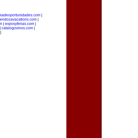
uiadeoportunidades.com
|
endozavacations.com
|
om
|
exposyferias.com
|
|
catalogovinos.com
|
|