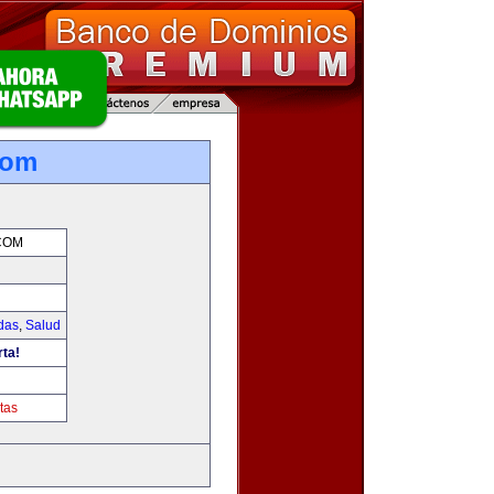
com
COM
das
,
Salud
rta!
tas