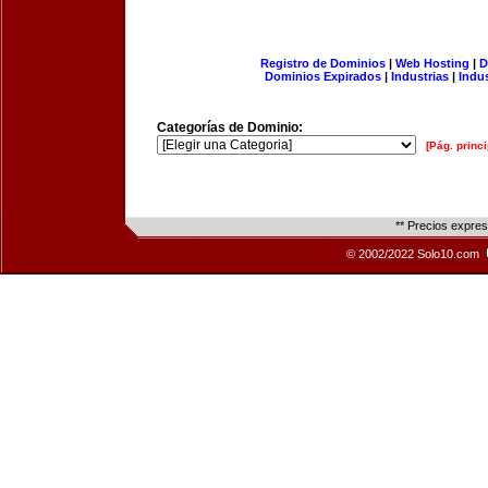
Registro de Dominios
|
Web Hosting
|
D
Dominios Expirados
|
Industrias
|
Indu
Categorías de Dominio:
[Pág. princi
** Precios expre
© 2002/2022 Solo10.com