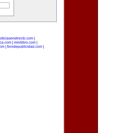
oticiasendirecto.com
|
ica.com
|
minilibro.com
|
com
|
forodepublicidad.com
|