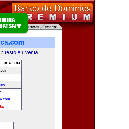
ica.com
 puesto en Venta
CTICA.COM
a.com
cias
!
ca.com
tas