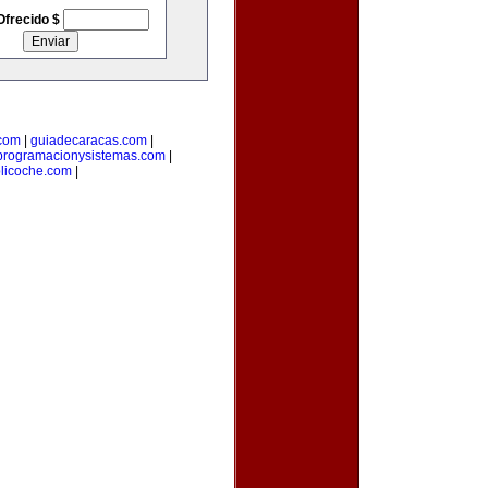
Ofrecido $
com
|
guiadecaracas.com
|
programacionysistemas.com
|
licoche.com
|