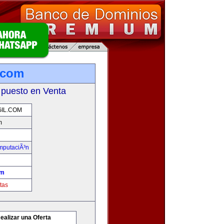
l.com
 puesto en Venta
IL.COM
m
omputaciÃ³n
om
tas
ealizar una Oferta