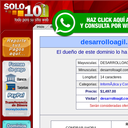
desarrolloagi
El dueño de este dominio lo ha
Mayusculas:
DESARROLLOAG
Minusculas:
desarrolloagil.co
Longitud:
14 caracteres
Categorias:
InformÃ¡tica y C
Precio:
$1,497.00
Visitar!
desarrolloagil.c
Serán consideradas ofer
R