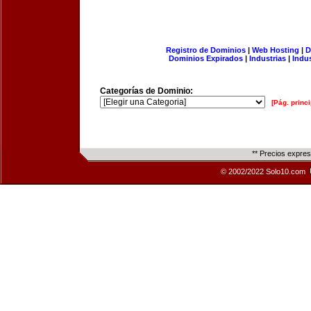
Registro de Dominios
|
Web Hosting
|
D
Dominios Expirados
|
Industrias
|
Indu
Categorías de Dominio:
[Pág. princi
** Precios expre
© 2002/2022 Solo10.com