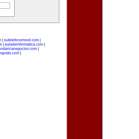
m
|
sutelefonomovil.com
|
m
|
auladeinformatica.com
|
ostaricanegocios.com
|
ngratis.com
|