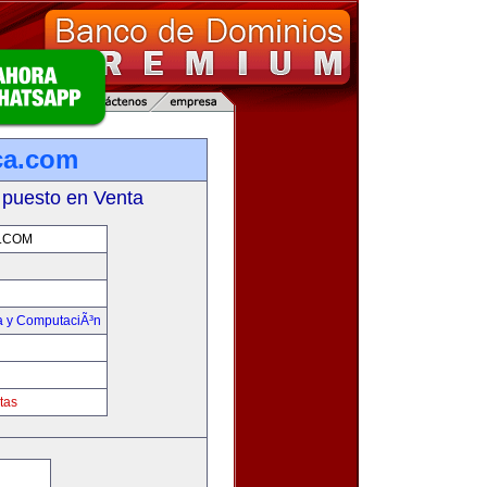
ca.com
 puesto en Venta
.COM
ca y ComputaciÃ³n
tas