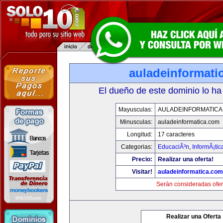
auladeinformati
El dueño de este dominio lo ha
Mayusculas:
AULADEINFORMATICA
Minusculas:
auladeinformatica.com
Longitud:
17 caracteres
Categorias:
EducaciÃ³n
,
InformÃ¡ti
Precio:
Realizar una oferta!
Visitar!
auladeinformatica.com
Serán consideradas ofer
Realizar una Oferta