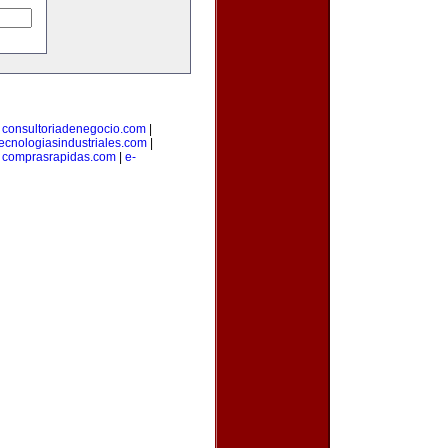
|
consultoriadenegocio.com
|
tecnologiasindustriales.com
|
|
comprasrapidas.com
|
e-