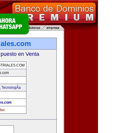
iales.com
 puesto en Venta
TRIALES.COM
es.com
,
TecnologÃ­a
les.com
tas