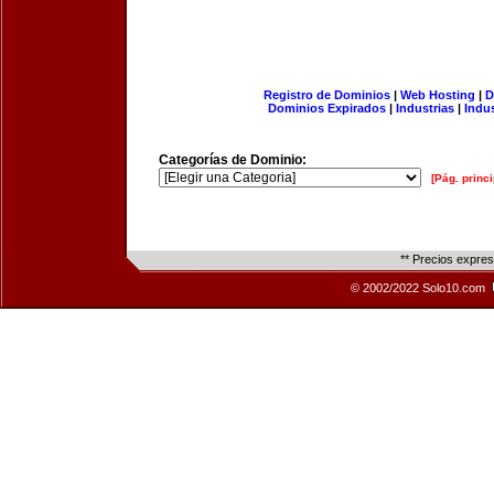
Registro de Dominios
|
Web Hosting
|
D
Dominios Expirados
|
Industrias
|
Indu
Categorías de Dominio:
[Pág. princi
** Precios expre
© 2002/2022 Solo10.com