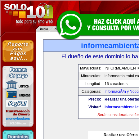
informeambient
El dueño de este dominio lo ha
Mayusculas:
INFORMEAMBIENT
Minusculas:
informeambiental.c
Longitud:
16 caracteres
Categorias:
InformaciÃ³n y Notic
Precio:
Realizar una oferta
Visitar!
informeambiental.
Serán consideradas ofer
Realizar una Oferta