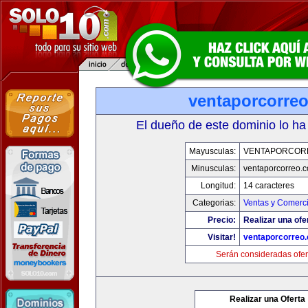
ventaporcorre
El dueño de este dominio lo ha
Mayusculas:
VENTAPORCOR
Minusculas:
ventaporcorreo.
Longitud:
14 caracteres
Categorias:
Ventas y Comerci
Precio:
Realizar una ofe
Visitar!
ventaporcorreo
Serán consideradas ofer
Realizar una Oferta