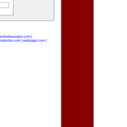
entadepasajes.com
|
roductos.com
|
webpago.com
|