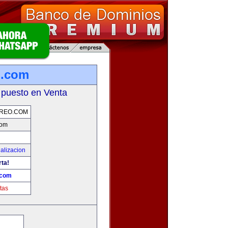
o.com
 puesto en Venta
REO.COM
com
alizacion
rta!
.com
tas